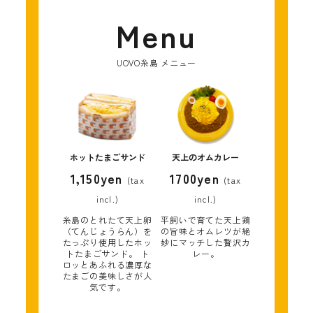
Menu
UOVO糸島 メニュー
ホットたまごサンド
天上のオムカレー
カスタードスムージー
エッグラテ
1,150yen
1700yen
850yen
800yen
(tax
(tax
(tax
(tax
たまごかけごはんプレート
incl.)
incl.)
incl.)
incl.)
1500yen
天上卵とミルクの濃厚
ベトナム風の濃厚エッ
(tax incl.)
糸島のとれたて天上卵
平飼いで育てた天上鶏
カスタードをスムージ
グラテ。天上卵の甘み
（てんじょうらん）を
の旨味とオムレツが絶
天上卵を存分に味わえる卵かけ
ーに。ひんやりとした
とコーヒーの苦味が絶
たっぷり使用したホッ
妙にマッチした贅沢カ
ご飯御膳。
贅沢な味わい。
妙に調和。
トたまごサンド。 ト
レー。
（ご飯•味噌汁付き）
ロッとあふれる濃厚な
※天上卵食べ放題/ご飯おかわり
たまごの美味しさが人
1回。
気です。